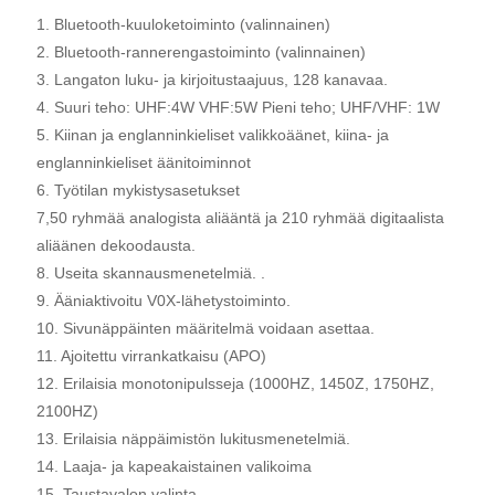
1. Bluetooth-kuuloketoiminto (valinnainen)
2. Bluetooth-rannerengastoiminto (valinnainen)
3. Langaton luku- ja kirjoitustaajuus, 128 kanavaa.
4. Suuri teho: UHF:4W VHF:5W Pieni teho; UHF/VHF: 1W
5. Kiinan ja englanninkieliset valikkoäänet, kiina- ja
englanninkieliset äänitoiminnot
6. Työtilan mykistysasetukset
7,50 ryhmää analogista aliääntä ja 210 ryhmää digitaalista
aliäänen dekoodausta.
8. Useita skannausmenetelmiä. .
9. Ääniaktivoitu V0X-lähetystoiminto.
10. Sivunäppäinten määritelmä voidaan asettaa.
11. Ajoitettu virrankatkaisu (APO)
12. Erilaisia ​​monotonipulsseja (1000HZ, 1450Z, 1750HZ,
2100HZ)
13. Erilaisia ​​näppäimistön lukitusmenetelmiä.
14. Laaja- ja kapeakaistainen valikoima
15. Taustavalon valinta