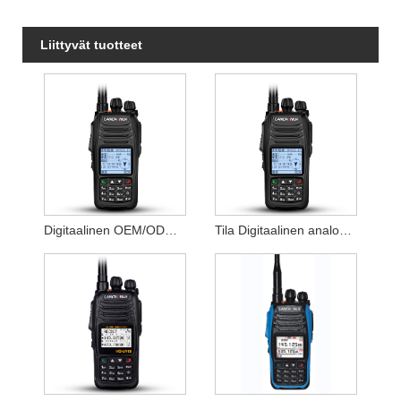
Liittyvät tuotteet
Digitaalinen OEM/ODM Radio pitkän kantaman radiopuhelin
Tila Digitaalinen analoginen Yhteensopiva Dmr Digital Intercom Radiopuhelin