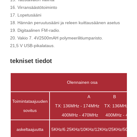
16. Virransäästötoiminto
17. Lopetusääni
18. Hännän peruutusääni ja releen kuittausäänen asetus
19. Digitaalinen FM-radio.
20. Vakio 7. 4V2500mAH polymeerilitiumparisto.
21,5 V USB-pikalataus.
tekniset tiedot
Olennainen osa
A B
Toimintataajuuden
TX: 136MHz - 174MHz TX: 136MHz - 1
sovitus
400MHz - 470MHz 400MHz - 470M
askeltaajuutta
5KHz/6.25KHz/10KHz/12KHz/25KHz/50KHz