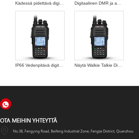
Kädessä pidettävä digitaalinen radio Dmr Walkie Talkie Interphone
Digitaalinen DMR ja analoginen VHF/UHF kannettava radiopuhelin
IP66 Vedenpitävä digitaalinen radiopuhelin
Näytä Walkie Talkie Digital -kaksisuuntainen radio GPS-yhteydellä
OTA MEIHIN YHTEYTTÄ
No.38, Fengying Road, Beifeng Industrial Zone, Fengze District, Quanzhou