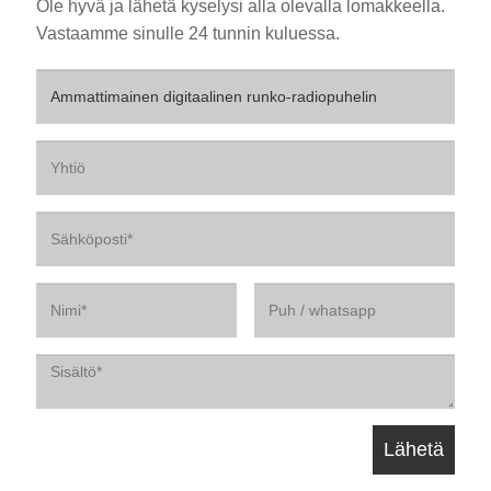
Ole hyvä ja lähetä kyselysi alla olevalla lomakkeella.
Vastaamme sinulle 24 tunnin kuluessa.