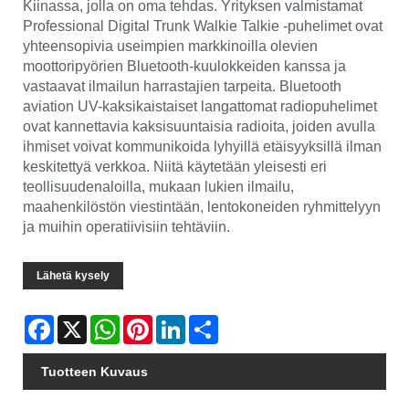
Kiinassa, jolla on oma tehdas. Yrityksen valmistamat
Professional Digital Trunk Walkie Talkie -puhelimet ovat
yhteensopivia useimpien markkinoilla olevien
moottoripyörien Bluetooth-kuulokkeiden kanssa ja
vastaavat ilmailun harrastajien tarpeita. Bluetooth
aviation UV-kaksikaistaiset langattomat radiopuhelimet
ovat kannettavia kaksisuuntaisia ​​radioita, joiden avulla
ihmiset voivat kommunikoida lyhyillä etäisyyksillä ilman
keskitettyä verkkoa. Niitä käytetään yleisesti eri
teollisuudenaloilla, mukaan lukien ilmailu,
maahenkilöstön viestintään, lentokoneiden ryhmittelyyn
ja muihin operatiivisiin tehtäviin.
Lähetä kysely
Facebook
X
WhatsApp
Pinterest
LinkedIn
Share
Tuotteen Kuvaus