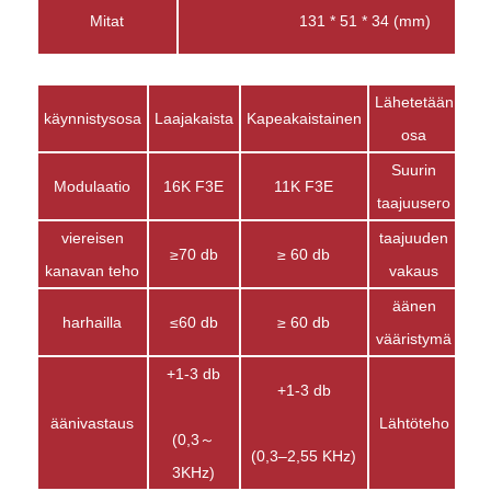
Mitat
131 * 51 * 34 (mm)
Lähetetään
käynnistysosa
Laajakaista
Kapeakaistainen
Laa
osa
Suurin
Modulaatio
16K F3E
11K F3E
taajuusero
viereisen
taajuuden
≥70 db
≥ 60 db
kanavan teho
vakaus
äänen
harhailla
≤60 db
≥ 60 db
vääristymä
+1-3 db
+1-3 db
äänivastaus
Lähtöteho
(0,3～
(0,3–2,55 KHz)
3KHz)