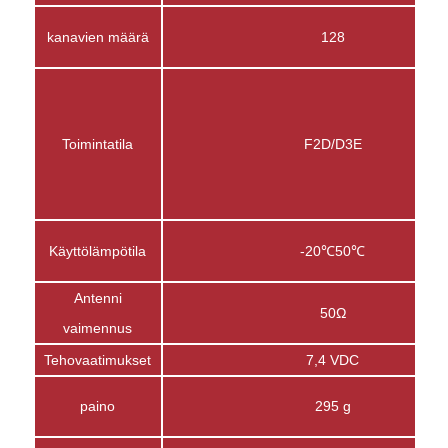
kanavien määrä
128
Toimintatila
F2D/D3E
Käyttölämpötila
-20℃50℃
Antenni
50Ω
vaimennus
Tehovaatimukset
7,4 VDC
paino
295 g