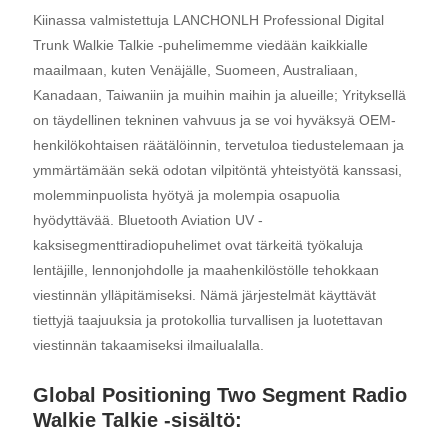
Kiinassa valmistettuja LANCHONLH Professional Digital
Trunk Walkie Talkie -puhelimemme viedään kaikkialle
maailmaan, kuten Venäjälle, Suomeen, Australiaan,
Kanadaan, Taiwaniin ja muihin maihin ja alueille; Yrityksellä
on täydellinen tekninen vahvuus ja se voi hyväksyä OEM-
henkilökohtaisen räätälöinnin, tervetuloa tiedustelemaan ja
ymmärtämään sekä odotan vilpitöntä yhteistyötä kanssasi,
molemminpuolista hyötyä ja molempia osapuolia
hyödyttävää. Bluetooth Aviation UV -
kaksisegmenttiradiopuhelimet ovat tärkeitä työkaluja
lentäjille, lennonjohdolle ja maahenkilöstölle tehokkaan
viestinnän ylläpitämiseksi. Nämä järjestelmät käyttävät
tiettyjä taajuuksia ja protokollia turvallisen ja luotettavan
viestinnän takaamiseksi ilmailualalla.
Global Positioning Two Segment Radio
Walkie Talkie -sisältö: