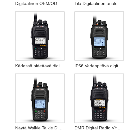
Digitaalinen OEM/ODM Radio pitkän kantaman radiopuhelin
Tila Digitaalinen analoginen Yhteensopiva Dmr Digital Intercom Radiopuhelin
Kädessä pidettävä digitaalinen radio Dmr Walkie Talkie Interphone
IP66 Vedenpitävä digitaalinen radiopuhelin
Näytä Walkie Talkie Digital -kaksisuuntainen radio GPS-yhteydellä
DMR Digital Radio VHF UHF Walkie TalkieDMR