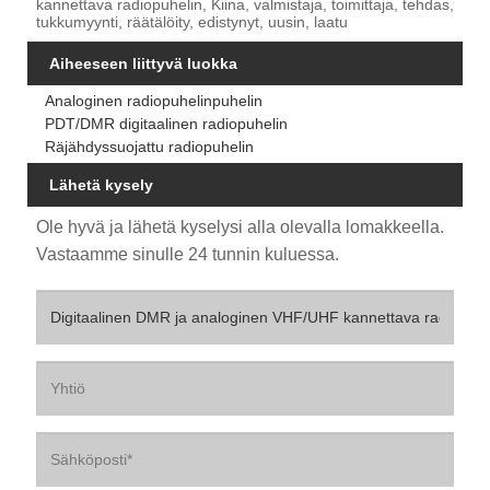
kannettava radiopuhelin, Kiina, valmistaja, toimittaja, tehdas,
tukkumyynti, räätälöity, edistynyt, uusin, laatu
Aiheeseen liittyvä luokka
Analoginen radiopuhelinpuhelin
PDT/DMR digitaalinen radiopuhelin
Räjähdyssuojattu radiopuhelin
Lähetä kysely
Ole hyvä ja lähetä kyselysi alla olevalla lomakkeella.
Vastaamme sinulle 24 tunnin kuluessa.