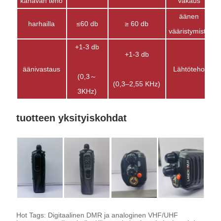
kanavan teho
vakaus
äänen
harhailla
≤60 db
≥ 60 db
vääristymistä
+1-3 db
+1-3 db
äänivastaus
Lähtöteho
(0,3～
(0,3–2,55 KHz)
3KHz)
tuotteen yksityiskohdat
Hot Tags: Digitaalinen DMR ja analoginen VHF/UHF