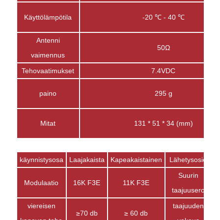
Käyttölämpötila
-20 ℃ - 40 ℃
Antenni
50Ω
vaimennus
Tehovaatimukset
7.4VDC
paino
295 g
Mitat
131 * 51 * 34 (mm)
käynnistysosa
Laajakaista
Kapeakaistainen
Lähetysosio
L
Suurin
Modulaatio
16K F3E
11K F3E
taajuusero
viereisen
taajuuden
≥70 db
≥ 60 db