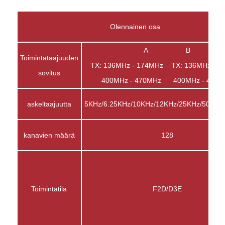
Olennainen osa
A B
Toimintataajuuden
TX: 136MHz - 174MHz TX: 136MHz - 1
sovitus
400MHz - 470MHz 400MHz - 470M
askeltaajuutta
5KHz/6.25KHz/10KHz/12KHz/25KHz/50KHz
kanavien määrä
128
Toimintatila
F2D/D3E