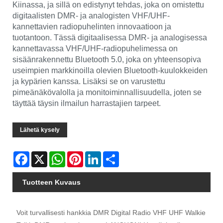
Kiinassa, ja sillä on edistynyt tehdas, joka on omistettu
digitaalisten DMR- ja analogisten VHF/UHF-
kannettavien radiopuhelinten innovaatioon ja
tuotantoon. Tässä digitaalisessa DMR- ja analogisessa
kannettavassa VHF/UHF-radiopuhelimessa on
sisäänrakennettu Bluetooth 5.0, joka on yhteensopiva
useimpien markkinoilla olevien Bluetooth-kuulokkeiden
ja kypärien kanssa. Lisäksi se on varustettu
pimeänäkövalolla ja monitoiminnallisuudella, joten se
täyttää täysin ilmailun harrastajien tarpeet.
Lähetä kysely
Facebook
X
WhatsApp
Pinterest
LinkedIn
Share
Tuotteen Kuvaus
Voit turvallisesti hankkia DMR Digital Radio VHF UHF Walkie