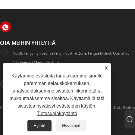
OTA MEIHIN YHTEYTTÄ
No.38, Fengying Road, Beifeng Industrial Zone, Fengze District, Quanzhou
City, Fujianin Maakunta, Kiina
X
+86-595-22777735
Käytämme evästeitä tarjotaksemme sinulle
paremman selauskokemuksen,
Qzlcdz@126.com
analysoidaksemme sivuston liikennettä ja
mukauttaaksemme sisältöä. Käyttämällä tätä
sivustoa hyväksyt evästeiden käytön.
Copyright © 2024 Quanzhou Lianchang Electronics Co., Ltd. Kaikki
Tietosuojakäytäntö
Oikeudet Pidätetään
Hylätä
Hyväksyä
Links
Sitemap
RSS
XML
Tietosuojakäytäntö