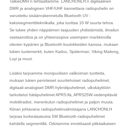
TalkieDMR:n tehtaaltamme. LANCHONLH:n digitaalinen
DMR ja analoginen VHF/UHF kannettava radiopuhelin on
varustettu sisäänrakennetulla Bluetooth UV -
kaksisegmenttitekniikalla, joka tuottaa 10 W suurta tehoa.
Se tukee yhden näppäimen taajuuden yhdistämistä, ilmailun
vastaanottoa ja on yhteensopiva useimpien markkinoilla
olevien kypärien ja Bluetooth-kuulokkeiden kanssa, mukaan
lukien tuotemerkit, kuten Kadou, Spiderman, Viking Maitong,
Luyi ja muut.
Lisäksi tarjoamme monipuolisen valikoiman tuotteita,
mukaan lukien perinteiset suuritehoiset radiopuhelimet,
digitaali-analogiset DMR-hybridipuhelimet, ulkokäyttöön
tarkoitetut hätäpuhelimet APRS:llä, APRS25W-vedenpitävät
mobiiliradiot, merenkulun radiopuhelimet ja paljon muuta.
Kiinan johtavana radiopuhelinvalmistajana LANCHONLH
tarjoaa korkealaatuisia 5W Bluetooth-radiopuhelimet
kahdella segmentillä. Odotamme innokkaasti pitkäaikaisen