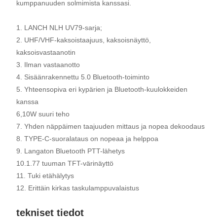
kumppanuuden solmimista kanssasi.
1. LANCH NLH UV79-sarja;
2. UHF/VHF-kaksoistaajuus, kaksoisnäyttö,
kaksoisvastaanotin
3. Ilman vastaanotto
4. Sisäänrakennettu 5.0 Bluetooth-toiminto
5. Yhteensopiva eri kypärien ja Bluetooth-kuulokkeiden
kanssa
6,10W suuri teho
7. Yhden näppäimen taajuuden mittaus ja nopea dekoodaus
8. TYPE-C-suoralataus on nopeaa ja helppoa
9. Langaton Bluetooth PTT-lähetys
10.1.77 tuuman TFT-värinäyttö
11. Tuki etähälytys
12. Erittäin kirkas taskulamppuvalaistus
tekniset tiedot