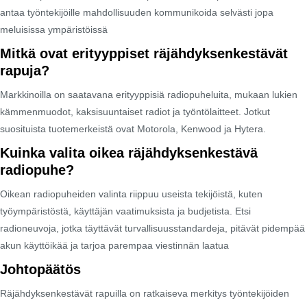
antaa työntekijöille mahdollisuuden kommunikoida selvästi jopa
meluisissa ympäristöissä
Mitkä ovat erityyppiset räjähdyksenkestävät
rapuja?
Markkinoilla on saatavana erityyppisiä radiopuheluita, mukaan lukien
kämmenmuodot, kaksisuuntaiset radiot ja työntölaitteet. Jotkut
suosituista tuotemerkeistä ovat Motorola, Kenwood ja Hytera.
Kuinka valita oikea räjähdyksenkestävä
radiopuhe?
Oikean radiopuheiden valinta riippuu useista tekijöistä, kuten
työympäristöstä, käyttäjän vaatimuksista ja budjetista. Etsi
radioneuvoja, jotka täyttävät turvallisuusstandardeja, pitävät pidempää
akun käyttöikää ja tarjoa parempaa viestinnän laatua
Johtopäätös
Räjähdyksenkestävät rapuilla on ratkaiseva merkitys työntekijöiden