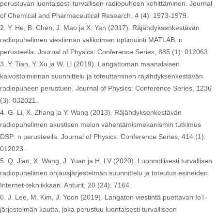
perustuvan luontaisesti turvallisen radiopuheen kehittäminen. Journal
of Chemical and Pharmaceutical Research, 4 (4): 1973-1979.
2. Y. He, B. Chen, J. Mao ja X. Yan (2017). Räjähdyksenkestävän
radiopuhelimen viestinnän valikoiman optimointi MATLAB: n
perusteella. Journal of Physics: Conference Series, 885 (1): 012063.
3. Y. Tian, ​​Y. Xu ja W. Li (2019). Langattoman maanalaisen
kaivostoiminnan suunnittelu ja toteuttaminen räjähdyksenkestävän
radiopuheen perustuen. Journal of Physics: Conference Series, 1236
(3): 032021.
4. G. Li, X. Zhang ja Y. Wang (2013). Räjähdyksenkestävän
radiopuhelimen akustisen melun vähentämismekanismin tutkimus
DSP: n perusteella. Journal of Physics: Conference Series, 414 (1):
012023.
5. Q. Jiao, X. Wang, J. Yuan ja H. LV (2020). Luonnollisesti turvallisen
radiopuhelimen ohjausjärjestelmän suunnittelu ja toteutus esineiden
Internet-tekniikkaan. Anturit, 20 (24): 7164.
6. J. Lee, M. Kim, J. Yoon (2019). Langaton viestintä puettavan IoT-
järjestelmän kautta, joka perustuu luontaisesti turvalliseen