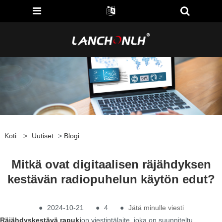
Koti
>
Uutiset
>
Blogi
Mitkä ovat digitaalisen räjähdyksen
kestävän radiopuhelun käytön edut?
●
2024-10-21
●
4
●
Jätä minulle viesti
Räjähdyskestävä rapuki
on viestintälaite, joka on suunniteltu