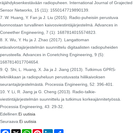
räjähdyksenkestävään radiopuheen. International Journal of Grajected
Sensor Networks, 15 (11): 1550147719890139.
7. W. Huang, Y. Fan ja J. Liu (2015). Radio-puheisiin perustuva
luonnostaan ​​turvallinen kaivosviestintäjärjestelmä. Advances in
Coneether Engineering, 7 (1): 1687814015574823.
8. X. Wu, Y. Hu ja J. Zhao (2017). Langattoman
etävalvontajärjestelmän suunnittelu digitaalisten radiopuheiden
perusteella. Advances in Conetching Engineering, 9 (5):
1687814017704654.
9. Q. Shi, L. Huang, X. Jia ja J. Jiang (2013). Tutkimus GPRS-
tekniikkaan ja radiopuheluun perustuvasta hiilikaivoksen
seurantajärjestelmästä. Processia Engineering, 52: 396-401.
10. Y. Li, R. Jiang ja G. Cheng (2013). Radio-talkie-
viestintäjärjestelmän suunnittelu ja tutkimus korkeajännitetyössä.
Processia Engineering, 43: 29-32.
Edellinen:
Ei uutisia
Seuraava:
Ei uutisia
Facebook
X
WhatsApp
Pinterest
LinkedIn
Share