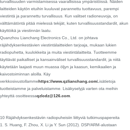
turvallisuuden varmistamisessa vaarallisissa ympäristöissä. Näiden
laitteiden käytön etuihin kuuluvat parannettu tuottavuus, parempi
viestintä ja parannettu turvallisuus. Kun valitset radioneuvoja, on
välttämätöntä pitää mielessä tekijät, kuten turvallisuusstandardit, akun
käyttöikä ja viestinnän laatu.
Quanzhou Lianchang Electronics Co., Ltd. on johtava
räjähdyksenkestävien viestintälaitteiden tarjoaja, mukaan lukien
radiopuhetta, kuulokkeita ja muita viestintälaitteita. Tuotteemme
täyttävät paikalliset ja kansainväliset turvallisuusstandardit, ja niitä
käytetään laajasti muun muassa öljyn ja kaasun, kemikaalien ja
kaivostoiminnan aloilla. Käy
verkkosivustollamme
https://www.qzlianchang.com
Lisätietoja
tuotteistamme ja palveluistamme. Lisäkyselyjä varten ota meihin
yhteyttä osoitteessa
qzlcdz@126.com
.
10 Räjähdyksenkestäviin radiopuheisiin liittyviä tutkimuspapereita
1. S. Huang, F. Zhou, X. Li ja Y. Sun (2012). DSP/ARM-alustaan ​​