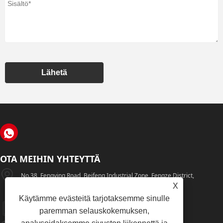
Lähetä
OTA MEIHIN YHTEYTTÄ
No.38, Fengying Road, Beifeng Industrial Zone, Fengze District,
X
Quanzhou City, Fujianin Maakunta, Kiina
Käytämme evästeitä tarjotaksemme sinulle
+86-595-22777735
paremman selauskokemuksen,