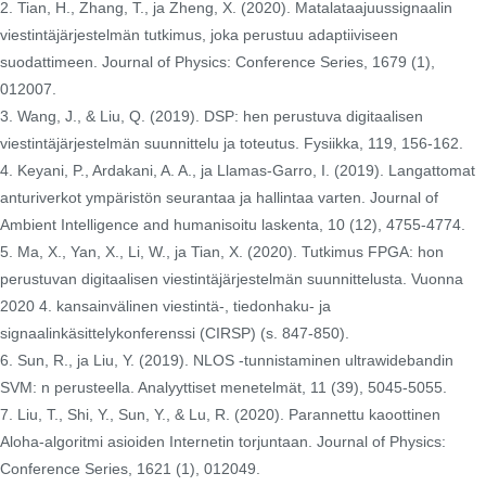
2. Tian, ​​H., Zhang, T., ja Zheng, X. (2020). Matalataajuussignaalin
viestintäjärjestelmän tutkimus, joka perustuu adaptiiviseen
suodattimeen. Journal of Physics: Conference Series, 1679 (1),
012007.
3. Wang, J., & Liu, Q. (2019). DSP: hen perustuva digitaalisen
viestintäjärjestelmän suunnittelu ja toteutus. Fysiikka, 119, 156-162.
4. Keyani, P., Ardakani, A. A., ja Llamas-Garro, I. (2019). Langattomat
anturiverkot ympäristön seurantaa ja hallintaa varten. Journal of
Ambient Intelligence and humanisoitu laskenta, 10 (12), 4755-4774.
5. Ma, X., Yan, X., Li, W., ja Tian, ​​X. (2020). Tutkimus FPGA: hon
perustuvan digitaalisen viestintäjärjestelmän suunnittelusta. Vuonna
2020 4. kansainvälinen viestintä-, tiedonhaku- ja
signaalinkäsittelykonferenssi (CIRSP) (s. 847-850).
6. Sun, R., ja Liu, Y. (2019). NLOS -tunnistaminen ultrawidebandin
SVM: n perusteella. Analyyttiset menetelmät, 11 (39), 5045-5055.
7. Liu, T., Shi, Y., Sun, Y., & Lu, R. (2020). Parannettu kaoottinen
Aloha-algoritmi asioiden Internetin torjuntaan. Journal of Physics:
Conference Series, 1621 (1), 012049.