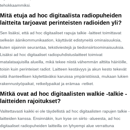
tehokkaammiksi.
Mitä etuja ad hoc digitaalista radiopuheiden
laitteita tarjoavat perinteisten radioiden yli?
Sen lisäksi, että ad hoc digitaaliset rapuja talkie -laitteet toimittavat
selkeän äänikommunikaation, käyttävät edistyneitä ominaisuuksia,
kuten sijainnin seurantaa, tekstiviestejä ja tiedonsiirtoominaisuuksia.
Lisäksi ad hoc digitaaliset radiopuhdistuslaitteet toimivat
matalataajuisilla alueilla, mikä tekee niistä vähemmän alttiita häiriöille,
toisin kuin perinteiset radiot. Laitteen kestävyys ja akun kesto tekevät
siitä ihanteellisen käytettäväksi karuissa ympäristöissä, mukaan lukien
rakennustyöpaikat, retkeilypaikat ja erämaa -retket.
Mitkä ovat ad hoc digitaalisten walkie -talkie -
laitteiden rajoitukset?
Valitettavasti kaikki ei ole täydellistä ad hoc digitaalisten rapujen talkie -
laitteiden kanssa. Ensinnäkin, kun kyse on siirto -alueesta, ad hoc
digitaaliset radiopuheiden laitteilla on lyhyempi alue verrattuna