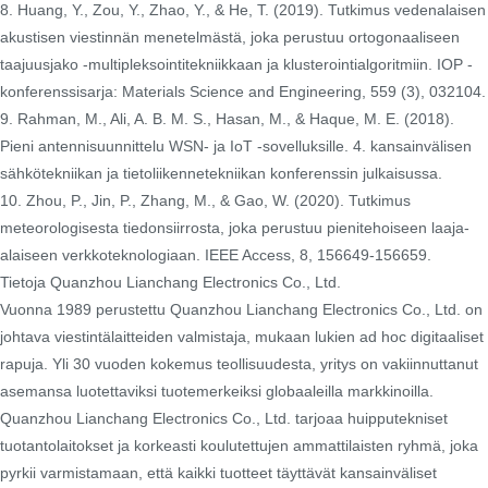
8. Huang, Y., Zou, Y., Zhao, Y., & He, T. (2019). Tutkimus vedenalaisen
akustisen viestinnän menetelmästä, joka perustuu ortogonaaliseen
taajuusjako -multipleksointitekniikkaan ja klusterointialgoritmiin. IOP -
konferenssisarja: Materials Science and Engineering, 559 (3), 032104.
9. Rahman, M., Ali, A. B. M. S., Hasan, M., & Haque, M. E. (2018).
Pieni antennisuunnittelu WSN- ja IoT -sovelluksille. 4. kansainvälisen
sähkötekniikan ja tietoliikennetekniikan konferenssin julkaisussa.
10. Zhou, P., Jin, P., Zhang, M., & Gao, W. (2020). Tutkimus
meteorologisesta tiedonsiirrosta, joka perustuu pienitehoiseen laaja-
alaiseen verkkoteknologiaan. IEEE Access, 8, 156649-156659.
Tietoja Quanzhou Lianchang Electronics Co., Ltd.
Vuonna 1989 perustettu Quanzhou Lianchang Electronics Co., Ltd. on
johtava viestintälaitteiden valmistaja, mukaan lukien ad hoc digitaaliset
rapuja. Yli 30 vuoden kokemus teollisuudesta, yritys on vakiinnuttanut
asemansa luotettaviksi tuotemerkeiksi globaaleilla markkinoilla.
Quanzhou Lianchang Electronics Co., Ltd. tarjoaa huipputekniset
tuotantolaitokset ja korkeasti koulutettujen ammattilaisten ryhmä, joka
pyrkii varmistamaan, että kaikki tuotteet täyttävät kansainväliset