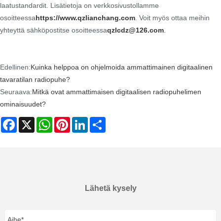
laatustandardit. Lisätietoja on verkkosivustollamme
osoitteessa
https://www.qzlianchang.com
. Voit myös ottaa meihin
yhteyttä sähköpostitse osoitteessa
qzlcdz@126.com
.
Edellinen:
Kuinka helppoa on ohjelmoida ammattimainen digitaalinen
tavaratilan radiopuhe?
Seuraava:
Mitkä ovat ammattimaisen digitaalisen radiopuhelimen
ominaisuudet?
Facebook
X
WhatsApp
Pinterest
LinkedIn
Share
Lähetä kysely