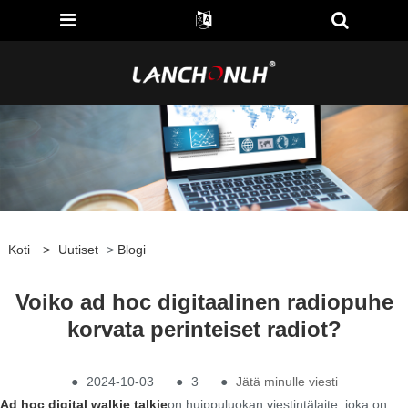
Koti
>
Uutiset
>
Blogi
Voiko ad hoc digitaalinen radiopuhe
korvata perinteiset radiot?
●
2024-10-03
●
3
●
Jätä minulle viesti
Ad hoc digital walkie talkie
on huippuluokan viestintälaite, joka on