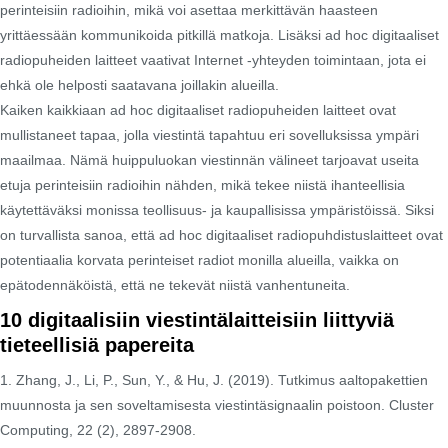
perinteisiin radioihin, mikä voi asettaa merkittävän haasteen
yrittäessään kommunikoida pitkillä matkoja. Lisäksi ad hoc digitaaliset
radiopuheiden laitteet vaativat Internet -yhteyden toimintaan, jota ei
ehkä ole helposti saatavana joillakin alueilla.
Kaiken kaikkiaan ad hoc digitaaliset radiopuheiden laitteet ovat
mullistaneet tapaa, jolla viestintä tapahtuu eri sovelluksissa ympäri
maailmaa. Nämä huippuluokan viestinnän välineet tarjoavat useita
etuja perinteisiin radioihin nähden, mikä tekee niistä ihanteellisia
käytettäväksi monissa teollisuus- ja kaupallisissa ympäristöissä. Siksi
on turvallista sanoa, että ad hoc digitaaliset radiopuhdistuslaitteet ovat
potentiaalia korvata perinteiset radiot monilla alueilla, vaikka on
epätodennäköistä, että ne tekevät niistä vanhentuneita.
10 digitaalisiin viestintälaitteisiin liittyviä
tieteellisiä papereita
1. Zhang, J., Li, P., Sun, Y., & Hu, J. (2019). Tutkimus aaltopakettien
muunnosta ja sen soveltamisesta viestintäsignaalin poistoon. Cluster
Computing, 22 (2), 2897-2908.