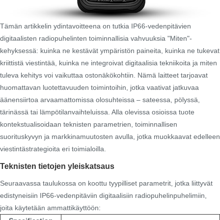
Tämän artikkelin ydintavoitteena on tutkia IP66-vedenpitävien
digitaalisten radiopuhelinten toiminnallisia vahvuuksia "Miten"-
kehyksessä: kuinka ne kestävät ympäristön paineita, kuinka ne tukevat
kriittistä viestintää, kuinka ne integroivat digitaalisia tekniikoita ja miten
tuleva kehitys voi vaikuttaa ostonäkökohtiin. Nämä laitteet tarjoavat
huomattavan luotettavuuden toimintoihin, jotka vaativat jatkuvaa
äänensiirtoa arvaamattomissa olosuhteissa – sateessa, pölyssä,
tärinässä tai lämpötilanvaihteluissa. Alla olevissa osioissa tuote
kontekstualisoidaan teknisten parametrien, toiminnallisen
suorituskyvyn ja markkinamuutosten avulla, jotka muokkaavat edelleen
viestintästrategioita eri toimialoilla.
Teknisten tietojen yleiskatsaus
Seuraavassa taulukossa on koottu tyypilliset parametrit, jotka liittyvät
edistyneisiin IP66-vedenpitäviin digitaalisiin radiopuhelinpuhelimiin,
joita käytetään ammattikäyttöön: