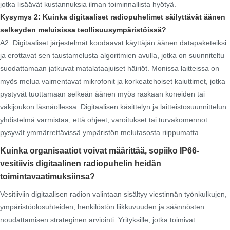
jotka lisäävät kustannuksia ilman toiminnallista hyötyä.
Kysymys 2: Kuinka digitaaliset radiopuhelimet säilyttävät äänen
selkeyden meluisissa teollisuusympäristöissä?
A2: Digitaaliset järjestelmät koodaavat käyttäjän äänen datapaketeiksi
ja erottavat sen taustamelusta algoritmien avulla, jotka on suunniteltu
suodattamaan jatkuvat matalataajuiset häiriöt. Monissa laitteissa on
myös melua vaimentavat mikrofonit ja korkeatehoiset kaiuttimet, jotka
pystyvät tuottamaan selkeän äänen myös raskaan koneiden tai
väkijoukon läsnäollessa. Digitaalisen käsittelyn ja laitteistosuunnittelun
yhdistelmä varmistaa, että ohjeet, varoitukset tai turvakomennot
pysyvät ymmärrettävissä ympäristön melutasosta riippumatta.
Kuinka organisaatiot voivat määrittää, sopiiko IP66-
vesitiivis digitaalinen radiopuhelin heidän
toimintavaatimuksiinsa?
Vesitiiviin digitaalisen radion valintaan sisältyy viestinnän työnkulkujen,
ympäristöolosuhteiden, henkilöstön liikkuvuuden ja säännösten
noudattamisen strateginen arviointi. Yrityksille, jotka toimivat