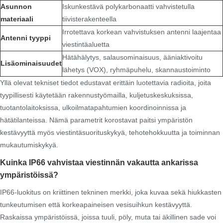
Asunnon
Iskunkestävä polykarbonaatti vahvistetulla
materiaali
tiivisterakenteella
Irrotettava korkean vahvistuksen antenni laajentaa
Antenni tyyppi
viestintäaluetta
Hätähälytys, salausominaisuus, ääniaktivoitu
Lisäominaisuudet
lähetys (VOX), ryhmäpuhelu, skannaustoiminto
Yllä olevat tekniset tiedot edustavat erittäin luotettavia radioita, joita
tyypillisesti käytetään rakennustyömailla, kuljetuskeskuksissa,
tuotantolaitoksissa, ulkoilmatapahtumien koordinoinnissa ja
hätätilanteissa. Nämä parametrit korostavat paitsi ympäristön
kestävyyttä myös viestintäsuorituskykyä, tehotehokkuutta ja toiminnan
mukautumiskykyä.
Kuinka IP66 vahvistaa viestinnän vakautta ankarissa
ympäristöissä?
IP66-luokitus on kriittinen tekninen merkki, joka kuvaa sekä hiukkasten
tunkeutumisen että korkeapaineisen vesisuihkun kestävyyttä.
Raskaissa ympäristöissä, joissa tuuli, pöly, muta tai äkillinen sade voi