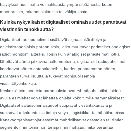
hälytykset huolimatta voimakkaasta ympäristöäänestä, kuten
moottoreista, rakennuslaitteista tai väkijoukosta.
Kuinka nykyaikaiset digitaaliset ominaisuudet parantavat
viestinnän tehokkuutta?
Digitaaliset radiopuhelimet sisältävät signaalinkäsittelyn ja
ohjelmistopohjaisia ​​parannuksia, jotka muuttavat perinteiset analogiset
radiot monitoimilaitteiksi. Toisin kuin analogiset järjestelmät, jotka
lähettävät ääntä jatkuvina aaltomuotoina, digitaaliset radiopuhelimet
koodaavat äänen datapaketteihin, luoden puhtaamman äänen,
parantaen turvallisuutta ja tukevat monipuolisempia
viestintätyönkulkuja.
Keskeisiä toiminnallisia parannuksia ovat ryhmäpuhelutilat, joiden
avulla esimiehet voivat lähettää ohjeita koko tiimille samanaikaisesti.
Digitaaliset salausominaisuudet suojaavat viestintäkanavia ja
suojaavat arkaluonteisia tietoja yritys-, logistiikka- tai hätätilanteissa.
Kanavaorganisaatiojärjestelmät mahdollistavat osastojen tai tiimien
segmentoinnin toiminnon tai sijainnin mukaan, mikä parantaa