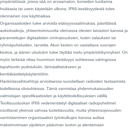
ympäristöissä, joissa sää on arvaamaton, koneiden tuottamia
hiukkasia tai usein käytetään ulkona, IP66-kestävyydestä tulee
olennainen osa käyttöaikaa.
Organisaatioiden tulee arvioida etäisyysvaatimuksia, päivittäisiä
aukioloaikoja, yhteentoimivuutta olemassa olevien laivaston kanssa ja
parannettujen digitaalisten ominaisuuksien, kuten salauksen tai
ryhmäpuheluiden, tarvetta. Akun keston on vastattava vuorojen
kestoa, ja äänen ulostulon tulee täyttää melu-ympäristökynnykset. On
myös tärkeää ottaa huomioon kestävyys suhteessa vahingossa
tapahtuviin pudotuksiin, tärinäaltistukseen ja
kenttäkäsittelykäytäntöihin.
Hankintavaihtoehtoja arvioitaessa suositellaan radioiden testaamista
todellisissa olosuhteissa. Tämä varmistaa yhdenmukaisuuden
valmistajan spesifikaatioiden ja käyttötodellisuuksien välillä.
Teollisuusluokan IP66 vedeneristetyt digitaaliset radiopuhelimet
osoittavat yleensä vahvaa luotettavuutta, mutta yhteensopivuuden
varmistaminen organisaation työnkulkujen kanssa auttaa
maksimoimaan sijoitetun pääoman tuoton ja alentamaan