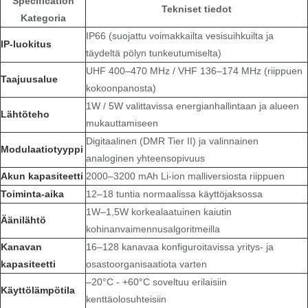
Specification
Tekniset tiedot
Kategoria
IP66 (suojattu voimakkailta vesisuihkuilta ja
IP-luokitus
täydeltä pölyn tunkeutumiselta)
UHF 400–470 MHz / VHF 136–174 MHz (riippuen
Taajuusalue
kokoonpanosta)
1W / 5W valittavissa energianhallintaan ja alueen
Lähtöteho
mukauttamiseen
Digitaalinen (DMR Tier II) ja valinnainen
Modulaatiotyyppi
analoginen yhteensopivuus
Akun kapasiteetti
2000–3200 mAh Li-ion malliversiosta riippuen
Toiminta-aika
12–18 tuntia normaalissa käyttöjaksossa
1W–1,5W korkealaatuinen kaiutin
Äänilähtö
kohinanvaimennusalgoritmeilla
Kanavan
16–128 kanavaa konfiguroitavissa yritys- ja
kapasiteetti
osastoorganisaatiota varten
–20°C - +60°C soveltuu erilaisiin
Käyttölämpötila
kenttäolosuhteisiin