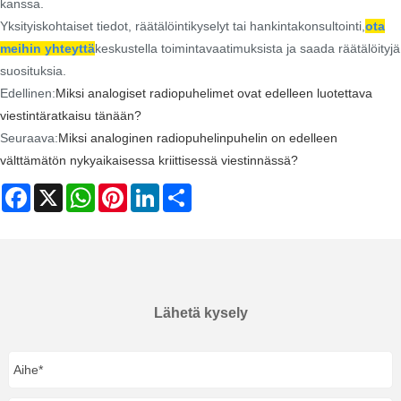
kanssa.
Yksityiskohtaiset tiedot, räätälöintikyselyt tai hankintakonsultointi,
ota
meihin yhteyttä
keskustella toimintavaatimuksista ja saada räätälöityjä
suosituksia.
Edellinen:
Miksi analogiset radiopuhelimet ovat edelleen luotettava
viestintäratkaisu tänään?
Seuraava:
Miksi analoginen radiopuhelinpuhelin on edelleen
välttämätön nykyaikaisessa kriittisessä viestinnässä?
Facebook
X
WhatsApp
Pinterest
LinkedIn
Share
Lähetä kysely