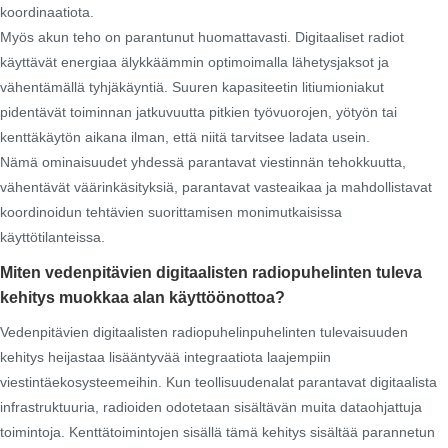
koordinaatiota.
Myös akun teho on parantunut huomattavasti. Digitaaliset radiot
käyttävät energiaa älykkäämmin optimoimalla lähetysjaksot ja
vähentämällä tyhjäkäyntiä. Suuren kapasiteetin litiumioniakut
pidentävät toiminnan jatkuvuutta pitkien työvuorojen, yötyön tai
kenttäkäytön aikana ilman, että niitä tarvitsee ladata usein.
Nämä ominaisuudet yhdessä parantavat viestinnän tehokkuutta,
vähentävät väärinkäsityksiä, parantavat vasteaikaa ja mahdollistavat
koordinoidun tehtävien suorittamisen monimutkaisissa
käyttötilanteissa.
Miten vedenpitävien digitaalisten radiopuhelinten tuleva
kehitys muokkaa alan käyttöönottoa?
Vedenpitävien digitaalisten radiopuhelinpuhelinten tulevaisuuden
kehitys heijastaa lisääntyvää integraatiota laajempiin
viestintäekosysteemeihin. Kun teollisuudenalat parantavat digitaalista
infrastruktuuria, radioiden odotetaan sisältävän muita dataohjattuja
toimintoja. Kenttätoimintojen sisällä tämä kehitys sisältää parannetun