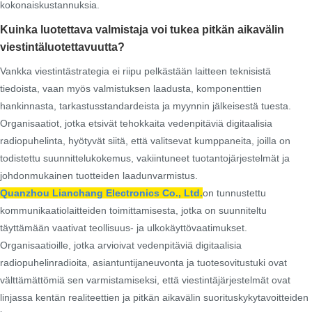
kokonaiskustannuksia.
Kuinka luotettava valmistaja voi tukea pitkän aikavälin
viestintäluotettavuutta?
Vankka viestintästrategia ei riipu pelkästään laitteen teknisistä
tiedoista, vaan myös valmistuksen laadusta, komponenttien
hankinnasta, tarkastusstandardeista ja myynnin jälkeisestä tuesta.
Organisaatiot, jotka etsivät tehokkaita vedenpitäviä digitaalisia
radiopuhelinta, hyötyvät siitä, että valitsevat kumppaneita, joilla on
todistettu suunnittelukokemus, vakiintuneet tuotantojärjestelmät ja
johdonmukainen tuotteiden laadunvarmistus.
Quanzhou Lianchang Electronics Co., Ltd.
on tunnustettu
kommunikaatiolaitteiden toimittamisesta, jotka on suunniteltu
täyttämään vaativat teollisuus- ja ulkokäyttövaatimukset.
Organisaatioille, jotka arvioivat vedenpitäviä digitaalisia
radiopuhelinradioita, asiantuntijaneuvonta ja tuotesovitustuki ovat
välttämättömiä sen varmistamiseksi, että viestintäjärjestelmät ovat
linjassa kentän realiteettien ja pitkän aikavälin suorituskykytavoitteiden