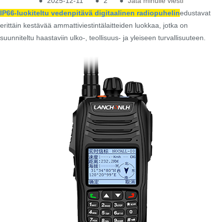
●
2025-12-11
●
2
●
Jätä minulle viesti
IP66-luokiteltu vedenpitävä digitaalinen radiopuhelin
edustavat
erittäin kestävää ammattiviestintälaitteiden luokkaa, jotka on
suunniteltu haastaviin ulko-, teollisuus- ja yleiseen turvallisuuteen.