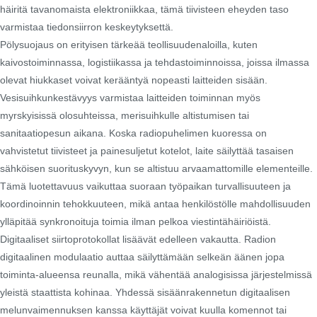
häiritä tavanomaista elektroniikkaa, tämä tiivisteen eheyden taso
varmistaa tiedonsiirron keskeytyksettä.
Pölysuojaus on erityisen tärkeää teollisuudenaloilla, kuten
kaivostoiminnassa, logistiikassa ja tehdastoiminnoissa, joissa ilmassa
olevat hiukkaset voivat kerääntyä nopeasti laitteiden sisään.
Vesisuihkunkestävyys varmistaa laitteiden toiminnan myös
myrskyisissä olosuhteissa, merisuihkulle altistumisen tai
sanitaatiopesun aikana. Koska radiopuhelimen kuoressa on
vahvistetut tiivisteet ja painesuljetut kotelot, laite säilyttää tasaisen
sähköisen suorituskyvyn, kun se altistuu arvaamattomille elementeille.
Tämä luotettavuus vaikuttaa suoraan työpaikan turvallisuuteen ja
koordinoinnin tehokkuuteen, mikä antaa henkilöstölle mahdollisuuden
ylläpitää synkronoituja toimia ilman pelkoa viestintähäiriöistä.
Digitaaliset siirtoprotokollat ​​lisäävät edelleen vakautta. Radion
digitaalinen modulaatio auttaa säilyttämään selkeän äänen jopa
toiminta-alueensa reunalla, mikä vähentää analogisissa järjestelmissä
yleistä staattista kohinaa. Yhdessä sisäänrakennetun digitaalisen
melunvaimennuksen kanssa käyttäjät voivat kuulla komennot tai