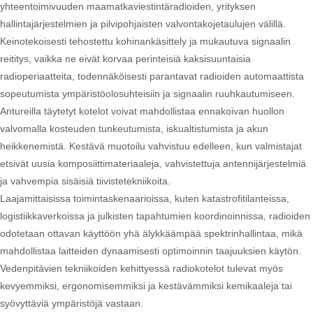
yhteentoimivuuden maamatkaviestintäradioiden, yrityksen
hallintajärjestelmien ja pilvipohjaisten valvontakojetaulujen välillä.
Keinotekoisesti tehostettu kohinankäsittely ja mukautuva signaalin
reititys, vaikka ne eivät korvaa perinteisiä kaksisuuntaisia ​​
radioperiaatteita, todennäköisesti parantavat radioiden automaattista
sopeutumista ympäristöolosuhteisiin ja signaalin ruuhkautumiseen.
Antureilla täytetyt kotelot voivat mahdollistaa ennakoivan huollon
valvomalla kosteuden tunkeutumista, iskualtistumista ja akun
heikkenemistä. Kestävä muotoilu vahvistuu edelleen, kun valmistajat
etsivät uusia komposiittimateriaaleja, vahvistettuja antennijärjestelmiä
ja vahvempia sisäisiä tiivistetekniikoita.
Laajamittaisissa toimintaskenaarioissa, kuten katastrofitilanteissa,
logistiikkaverkoissa ja julkisten tapahtumien koordinoinnissa, radioiden
odotetaan ottavan käyttöön yhä älykkäämpää spektrinhallintaa, mikä
mahdollistaa laitteiden dynaamisesti optimoinnin taajuuksien käytön.
Vedenpitävien tekniikoiden kehittyessä radiokotelot tulevat myös
kevyemmiksi, ergonomisemmiksi ja kestävämmiksi kemikaaleja tai
syövyttäviä ympäristöjä vastaan.