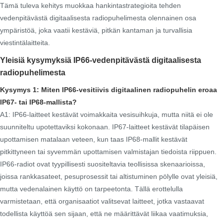
Tämä tuleva kehitys muokkaa hankintastrategioita tehden
vedenpitävästä digitaalisesta radiopuhelimesta olennainen osa
ympäristöä, joka vaatii kestäviä, pitkän kantaman ja turvallisia
viestintälaitteita.
Yleisiä kysymyksiä IP66-vedenpitävästä digitaalisesta
radiopuhelimesta
Kysymys 1: Miten IP66-vesitiivis digitaalinen radiopuhelin eroaa
IP67- tai IP68-mallista?
A1: IP66-laitteet kestävät voimakkaita vesisuihkuja, mutta niitä ei ole
suunniteltu upotettaviksi kokonaan. IP67-laitteet kestävät tilapäisen
upottamisen matalaan veteen, kun taas IP68-mallit kestävät
pitkittyneen tai syvemmän upottamisen valmistajan tiedoista riippuen.
IP66-radiot ovat tyypillisesti suositeltavia teollisissa skenaarioissa,
joissa rankkasateet, pesuprosessit tai altistuminen pölylle ovat yleisiä,
mutta vedenalainen käyttö on tarpeetonta. Tällä erottelulla
varmistetaan, että organisaatiot valitsevat laitteet, jotka vastaavat
todellista käyttöä sen sijaan, että ne määrittävät liikaa vaatimuksia,