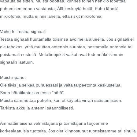
vapauta se sitten. Muista odottaa, kunnes toinen henkilö lopettaa
puhumisen ennen vastausta; Älä keskeytä heitä. Puhu lähellä
mikrofonia, mutta ei niin lähellä, että riskit mikrofonia.
Vaihe 5: Testaa signaali
Testaa signaali huutamalla toisiinsa avoimella alueella. Jos signaali ei
ole tehokas, yritä muuttaa antennin suuntaa, nostamalla antennia tai
poistamalla esteitä. Metalliobjektit vaikuttavat todennäköisimmin
signaalin laatuun.
Muistiinpanot
Ole tiivis ja selkeä puhuessasi ja vältä tarpeetonta keskustelua.
Sano hätätilanteissa ensin "hätä".
Muista sammuttaa puhelin, kun et käytetä virran säästämiseen.
Tarkista akku ja antenni säännöllisesti.
Ammattimaisena valmistajana ja toimittajana tarjoamme
korkealaatuisia tuotteita. Jos olet kiinnostunut tuotteistamme tai sinulla