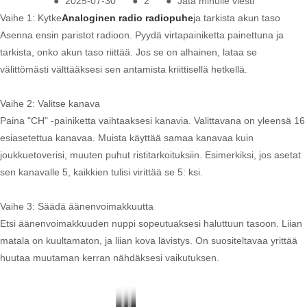
●
2025-07-30
●
2
●
Jätä minulle viesti
Vaihe 1: Kytke
Analoginen radio radiopuhe
ja tarkista akun taso
Asenna ensin paristot radioon. Pyydä virtapainiketta painettuna ja
tarkista, onko akun taso riittää. Jos se on alhainen, lataa se
välittömästi välttääksesi sen antamista kriittisellä hetkellä.
Vaihe 2: Valitse kanava
Paina "CH" -painiketta vaihtaaksesi kanavia. Valittavana on yleensä 16
esiasetettua kanavaa. Muista käyttää samaa kanavaa kuin
joukkuetoverisi, muuten puhut ristitarkoituksiin. Esimerkiksi, jos asetat
sen kanavalle 5, kaikkien tulisi virittää se 5: ksi.
Vaihe 3: Säädä äänenvoimakkuutta
Etsi äänenvoimakkuuden nuppi sopeutuaksesi haluttuun tasoon. Liian
matala on kuultamaton, ja liian kova lävistys. On suositeltavaa yrittää
huutaa muutaman kerran nähdäksesi vaikutuksen.