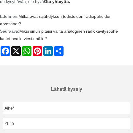
on kysyttävää, ole hyvä
Ota yhteyttä.
Edellinen:
Mitkä ovat räjähdyksen todisteiden radiopuheiden
arvosanat?
Seuraava:
Miksi sinun pitäisi valita analoginen radiokävityspuhe
luotettavalle viestinnälle?
Facebook
X
WhatsApp
Pinterest
LinkedIn
Share
Lähetä kysely