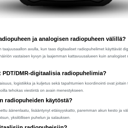
adiopuheen ja analogisen radiopuheen välillä?
taajuusaallon avulla, kun taas digitaaliset radiopuhelimet käyttävät digi
ön vastaisen kyvyn ja laajemman kattavuusalueen kuin analogiset radi
vät PDT/DMR-digitaalisia radiopuhelimia?
isuus, logistiikka ja kuljetus sekä tapahtumien koordinointi ovat joitain
, joilla tehokas viestintä on avain menestykseen.
en radiopuheiden käytöstä?
nnettu äänenlaatu, lisääntynyt etäisyyskatto, paremman akun kesto ja v
tsun, yksilöllisen puhelun ja salauksen.
taalisiin radiopuheisiin?