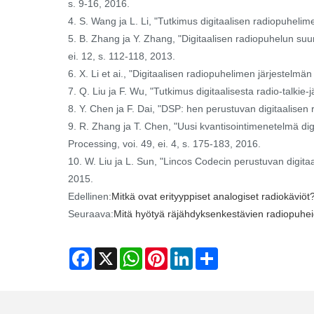
s. 9-16, 2016.
4. S. Wang ja L. Li, "Tutkimus digitaalisen radiopuhelim
5. B. Zhang ja Y. Zhang, "Digitaalisen radiopuhelun suu
ei. 12, s. 112-118, 2013.
6. X. Li et ai., "Digitaalisen radiopuhelimen järjestelm
7. Q. Liu ja F. Wu, "Tutkimus digitaalisesta radio-talkie
8. Y. Chen ja F. Dai, "DSP: hen perustuvan digitaalisen 
9. R. Zhang ja T. Chen, "Uusi kvantisointimenetelmä d
Processing, voi. 49, ei. 4, s. 175-183, 2016.
10. W. Liu ja L. Sun, "Lincos Codecin perustuvan digitaa
2015.
Edellinen:
Mitkä ovat erityyppiset analogiset radiokäviöt
Seuraava:
Mitä hyötyä räjähdyksenkestävien radiopuheid
Facebook
X
WhatsApp
Pinterest
LinkedIn
Share