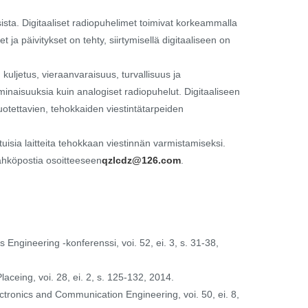
ksista. Digitaaliset radiopuhelimet toimivat korkeammalla
 ja päivitykset on tehty, siirtymisellä digitaaliseen on
kuljetus, vieraanvaraisuus, turvallisuus ja
inaisuuksia kuin analogiset radiopuhelut. Digitaaliseen
luotettavien, tehokkaiden viestintätarpeiden
isia laitteita tehokkaan viestinnän varmistamiseksi.
 sähköpostia osoitteeseen
qzlcdz@126.com
.
ngineering -konferenssi, voi. 52, ei. 3, s. 31-38,
aceing, voi. 28, ei. 2, s. 125-132, 2014.
lectronics and Communication Engineering, voi. 50, ei. 8,