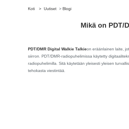
Koti
>
Uutiset
>
Blogi
Mikä on PDT/DM
PDT/DMR Digital Walkie Talkie
on eräänlainen laite, j
siirron. PDT/DMR-radiopuhelimissa käytetty digitaalitek
radiopuhelimilla. Sitä käytetään yleisesti yleisen turval
tehokasta viestintää.