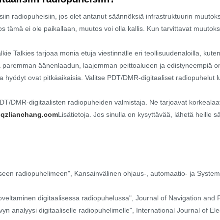
lisiin radiopuheisiin, jos olet antanut säännöksiä infrastruktuurin muuto
s tämä ei ole paikallaan, muutos voi olla kallis. Kun tarvittavat muutokset
 Talkies tarjoaa monia etuja viestinnälle eri teollisuudenaloilla, kuten 
joaa paremman äänenlaadun, laajemman peittoalueen ja edistyneempiä om
tta hyödyt ovat pitkäaikaisia. Valitse PDT/DMR-digitaaliset radiopuhelut 
T/DMR-digitaalisten radiopuheiden valmistaja. Ne tarjoavat korkealaatu
.qzlianchang.com
Lisätietoja. Jos sinulla on kysyttävää, lähetä heille
seen radiopuhelimeen", Kansainvälinen ohjaus-, automaatio- ja Systems E
veltaminen digitaalisessa radiopuhelussa", Journal of Navigation and Pl
vyn analyysi digitaaliselle radiopuhelimelle", International Journal of E