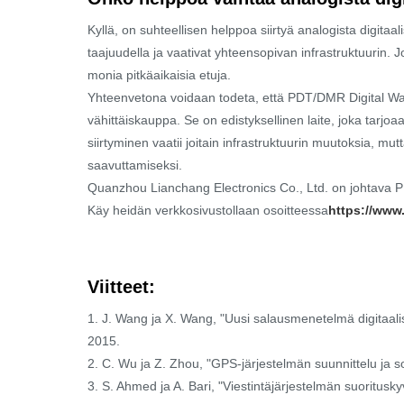
Kyllä, on suhteellisen helppoa siirtyä analogista digitaa
taajuudella ja vaativat yhteensopivan infrastruktuurin. Jo
monia pitkäaikaisia ​​etuja.
Yhteenvetona voidaan todeta, että PDT/DMR Digital Walkie
vähittäiskauppa. Se on edistyksellinen laite, joka tar
siirtyminen vaatii joitain infrastruktuurin muutoksia, mu
saavuttamiseksi.
Quanzhou Lianchang Electronics Co., Ltd. on johtava PD
Käy heidän verkkosivustollaan osoitteessa
https://www
Viitteet:
1. J. Wang ja X. Wang, "Uusi salausmenetelmä digitaali
2015.
2. C. Wu ja Z. Zhou, "GPS-järjestelmän suunnittelu ja so
3. S. Ahmed ja A. Bari, "Viestintäjärjestelmän suoritusky