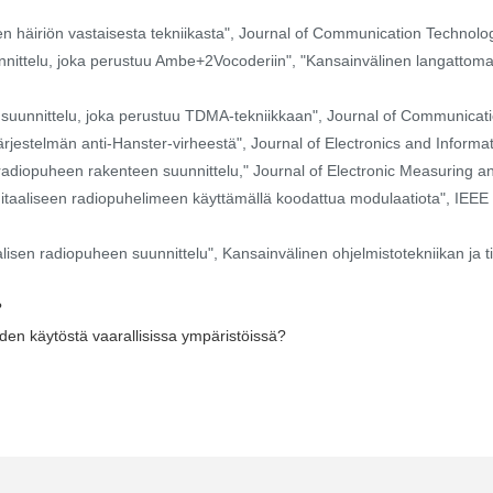
en häiriön vastaisesta tekniikasta", Journal of Communication Technology
nnittelu, joka perustuu Ambe+2Vocoderiin", "Kansainvälinen langattoman 
än suunnittelu, joka perustuu TDMA-tekniikkaan", Journal of Communicatio
-järjestelmän anti-Hanster-virheestä", Journal of Electronics and Informat
radiopuheen rakenteen suunnittelu," Journal of Electronic Measuring and
igitaaliseen radiopuhelimeen käyttämällä koodattua modulaatiota", IEE
lisen radiopuheen suunnittelu", Kansainvälinen ohjelmistotekniikan ja tie
?
en käytöstä vaarallisissa ympäristöissä?