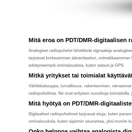
Mitä eroa on PDT/DMR-digitaalisen r
Analogiset radiopuhelut lähettävät signaaleja analogisen 
tarjoavat korkeamman äänenlaadun, voimakkaamman häiri
edistyneempiä ominaisuuksia, kuten salaus ja GPS.
Mitkä yritykset tai toimialat käyttä
Vähittäiskauppa, turvallisuus, rakentaminen, vieraanvara
radiopuhelimia. Ne ovat erityisen suosittuja toimialoilla
Mitä hyötyä on PDT/DMR-digitaalist
Digitaaliset radiopuhelimet tarjoavat etuja, kuten para
ominaisuuksia, kuten sijainnin seurantaa, yksi-moniin ku
Onko helppoa vaihtaa analogista digi