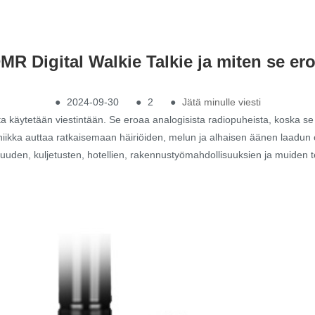
R Digital Walkie Talkie ja miten se er
●
2024-09-30
●
2
●
Jätä minulle viesti
ota käytetään viestintään. Se eroaa analogisista radiopuheista, koska se 
niikka auttaa ratkaisemaan häiriöiden, melun ja alhaisen äänen laadun o
lisuuden, kuljetusten, hotellien, rakennustyömahdollisuuksien ja muiden t