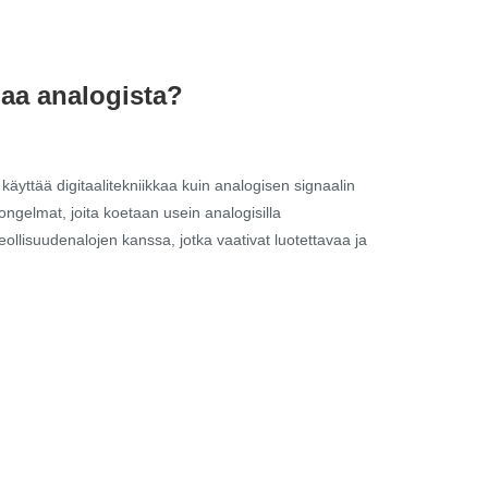
oaa analogista?
käyttää digitaalitekniikkaa kuin analogisen signaalin
ngelmat, joita koetaan usein analogisilla
eollisuudenalojen kanssa, jotka vaativat luotettavaa ja