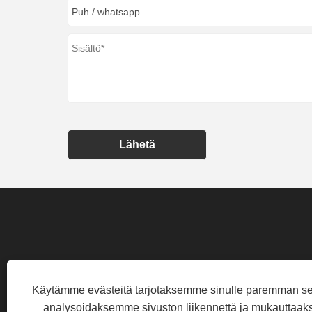
Lähetä
NO.38, FENGYING R
Käytämme evästeitä tarjotaksemme sinulle paremman s
analysoidaksemme sivuston liikennettä ja mukauttaak