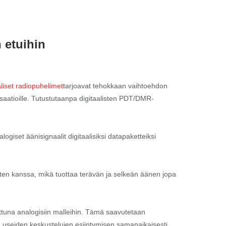
 etuihin
iset radiopuhelimet
tarjoavat tehokkaan vaihtoehdon
nisaatioille. Tutustutaanpa digitaalisten PDT/DMR-
giset äänisignaalit digitaalisiksi datapaketteiksi
elinten kanssa, mikä tuottaa terävän ja selkeän äänen jopa
ttuna analogisiin malleihin. Tämä saavutetaan
a useiden keskustelujen esiintymisen samanaikaisesti.