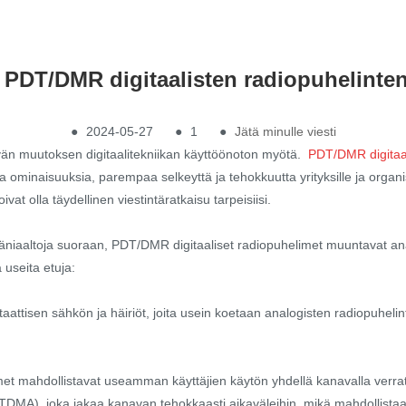
 PDT/DMR digitaalisten radiopuhelinten
●
2024-05-27
●
1
●
Jätä minulle viesti
vän muutoksen digitaalitekniikan käyttöönoton myötä.
PDT/DMR digitaal
tuja ominaisuuksia, parempaa selkeyttä ja tehokkuutta yrityksille ja orga
vat olla täydellinen viestintäratkaisu tarpeisiisi.
ääniaaltoja suoraan, PDT/DMR digitaaliset radiopuhelimet muuntavat analo
useita etuja:
oi staattisen sähkön ja häiriöt, joita usein koetaan analogisten radiopuh
met mahdollistavat useamman käyttäjien käytön yhdellä kanavalla verra
 (TDMA), joka jakaa kanavan tehokkaasti aikaväleihin, mikä mahdollista