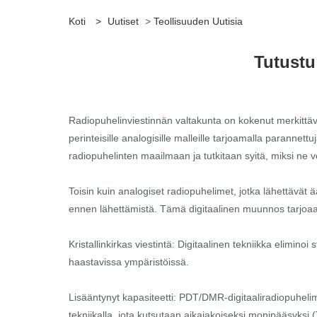
Koti
>
Uutiset
>
Teollisuuden Uutisia
Tutustu
Radiopuhelinviestinnän valtakunta on kokenut merkittä
perinteisille analogisille malleille tarjoamalla parannet
radiopuhelinten maailmaan ja tutkitaan syitä, miksi ne voi
Toisin kuin analogiset radiopuhelimet, jotka lähettävät 
ennen lähettämistä. Tämä digitaalinen muunnos tarjoaa 
Kristallinkirkas viestintä: Digitaalinen tekniikka elimin
haastavissa ympäristöissä.
Lisääntynyt kapasiteetti: PDT/DMR-digitaaliradiopuheli
tekniikalla, jota kutsutaan aikajakoiseksi monipääsyksi