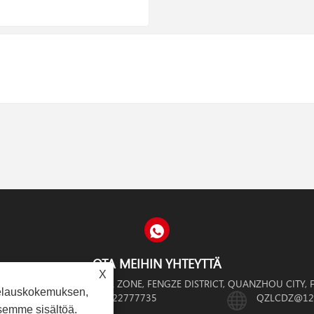
OTA MEIHIN YHTEYTTÄ
X
OAD, BEIFENG INDUSTRIAL ZONE, FENGZE DISTRICT, QUANZHOU CITY, 
elauskokemuksen,
+86-595-22777735
QZLCDZ@12
semme sisältöä.