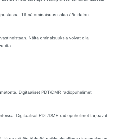
uojaustasoa. Tämä ominaisuus salaa äänidatan
a vastineistaan. Näitä ominaisuuksia voivat olla
vuutta.
ttämätöntä. Digitaaliset PDT/DMR radiopuhelimet
ätilanteissa. Digitaaliset PDT/DMR radiopuhelimet tarjoavat
llä on erittäin tärkeää poikkeuksellisen vieraspalvelun