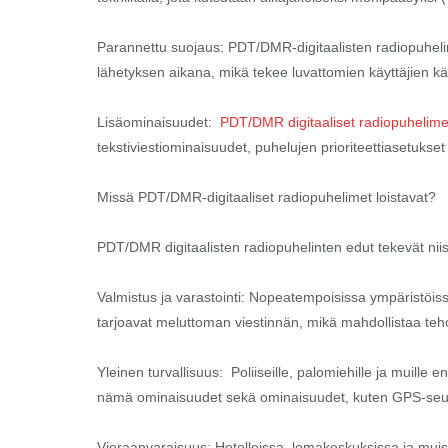
Parannettu suojaus: PDT/DMR-digitaalisten radiopuheli
lähetyksen aikana, mikä tekee luvattomien käyttäjien k
Lisäominaisuudet:
PDT/DMR digitaaliset radiopuhelime
tekstiviestiominaisuudet, puhelujen prioriteettiasetukse
Missä PDT/DMR-digitaaliset radiopuhelimet loistavat?
PDT/DMR digitaalisten radiopuhelinten edut tekevät niistä i
Valmistus ja varastointi: Nopeatempoisissa ympäristöiss
tarjoavat meluttoman viestinnän, mikä mahdollistaa teho
Yleinen turvallisuus: Poliiseille, palomiehille ja muille e
nämä ominaisuudet sekä ominaisuudet, kuten GPS-seuran
Vieraanvaraisuus: Hotelleissa, lomakeskuksissa ja muiss