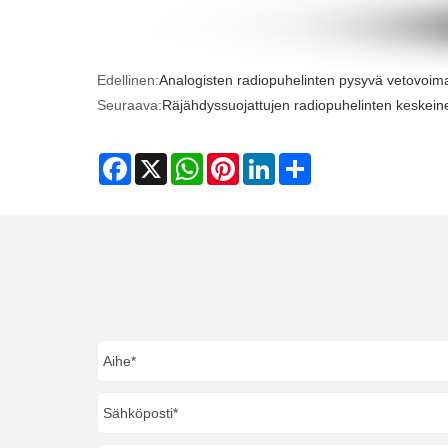
Edellinen:
Analogisten radiopuhelinten pysyvä vetovoima
Seuraava:
Räjähdyssuojattujen radiopuhelinten keskeine
Facebook
X
WhatsApp
Pinterest
LinkedIn
Share