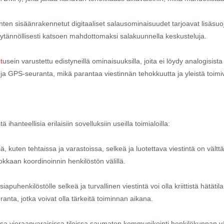
nten sisäänrakennetut digitaaliset salausominaisuudet tarjoavat lisäs
äytännöllisesti katsoen mahdottomaksi salakuunnella keskusteluja.
t
usein varustettu edistyneillä ominaisuuksilla, joita ei löydy analogisist
t ja GPS-seuranta, mikä parantaa viestinnän tehokkuutta ja yleistä toimi
hanteellisia erilaisiin sovelluksiin useilla toimialoilla:
ä, kuten tehtaissa ja varastoissa, selkeä ja luotettava viestintä on väl
kkaan koordinoinnin henkilöstön välillä.
nsiapuhenkilöstölle selkeä ja turvallinen viestintä voi olla kriittistä hät
ta, jotka voivat olla tärkeitä toiminnan aikana.
a vieraanvaraisissa tiloissa saumaton kommunikointi henkilökunnan väli