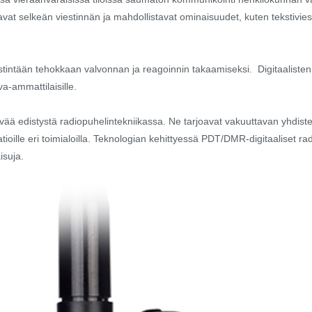
t selkeän viestinnän ja mahdollistavat ominaisuudet, kuten tekstiviestit
estintään tehokkaan valvonnan ja reagoinnin takaamiseksi. Digitaaliste
va-ammattilaisille.
vää edistystä radiopuhelintekniikassa. Ne tarjoavat vakuuttavan yhdistel
aatioille eri toimialoilla. Teknologian kehittyessä PDT/DMR-digitaaliset
aisuja.