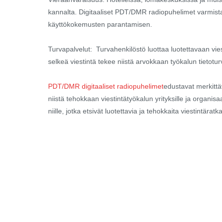
kannalta. Digitaaliset PDT/DMR radiopuhelimet varmistava
käyttökokemusten parantamisen.
Turvapalvelut: Turvahenkilöstö luottaa luotettavaan vi
selkeä viestintä tekee niistä arvokkaan työkalun tietotur
PDT/DMR digitaaliset radiopuhelimet
edustavat merkittä
niistä tehokkaan viestintätyökalun yrityksille ja organis
niille, jotka etsivät luotettavia ja tehokkaita viestintäratk